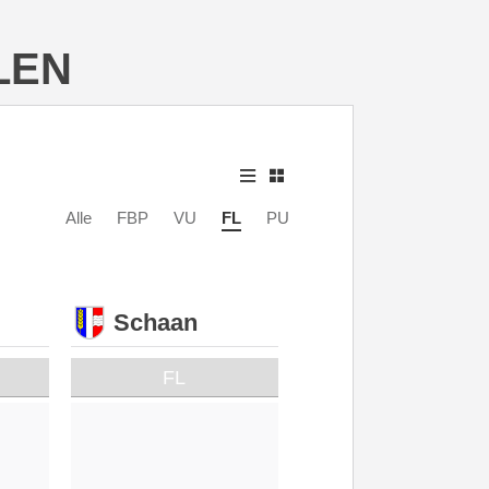
LEN
Alle
FBP
VU
FL
PU
Schaan
FL