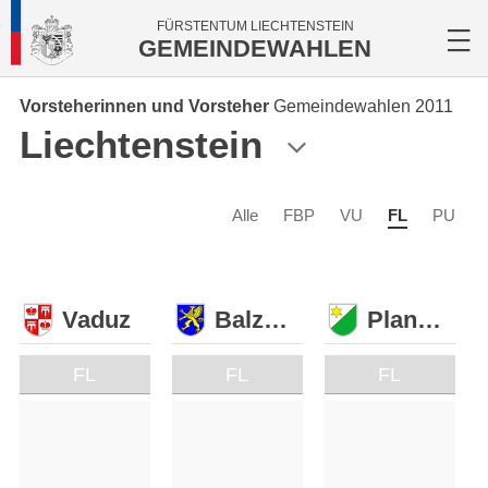
FÜRSTENTUM LIECHTENSTEIN
GEMEINDEWAHLEN
Vorsteherinnen und Vorsteher
Gemeindewahlen 2011
Liechtenstein
Alle
FBP
VU
FL
PU
Vaduz
Balzers
Planken
FL
FL
FL