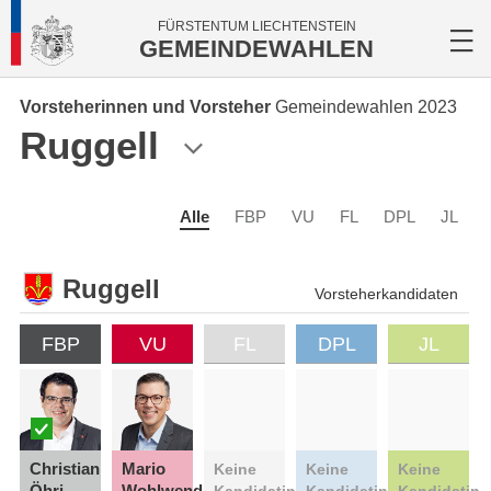
FÜRSTENTUM LIECHTENSTEIN
GEMEINDEWAHLEN
Vorsteherinnen und Vorsteher
Gemeindewahlen 2023
Ruggell
Alle
FBP
VU
FL
DPL
JL
Ruggell
Vorsteherkandidaten
FBP
VU
FL
DPL
JL
Christian
Mario
Keine
Keine
Keine
Öhri
Wohlwend
Kandidatin
Kandidatin
Kandidatin