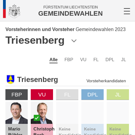
FÜRSTENTUM LIECHTENSTEIN
GEMEINDEWAHLEN
Vorsteherinnen und Vorsteher
Gemeindewahlen 2023
Triesenberg
Alle
FBP
VU
FL
DPL
JL
Triesenberg
Vorsteherkandidaten
FBP
VU
FL
DPL
JL
Mario
Christoph
Keine
Keine
Keine
Bühler
Beck
Kandidatin
Kandidatin
Kandidatin