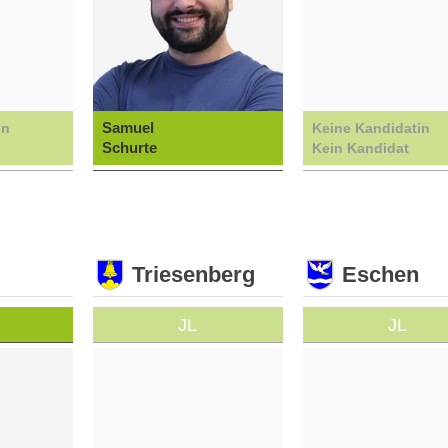
Samuel
in
Keine Kandidatin
Schurte
Kein Kandidat
Triesenberg
Eschen
JL
JL