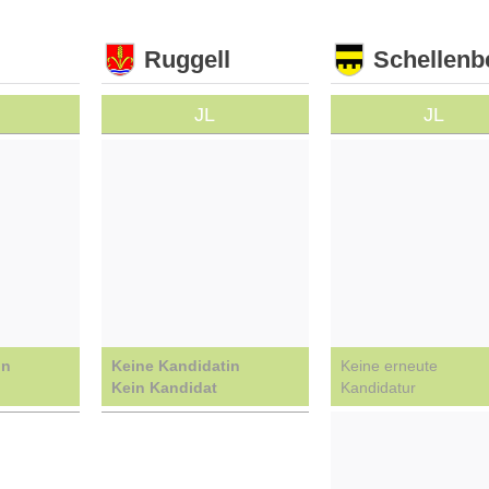
Ruggell
Schellenb
JL
JL
in
Keine Kandidatin
Keine erneute
Kein Kandidat
Kandidatur