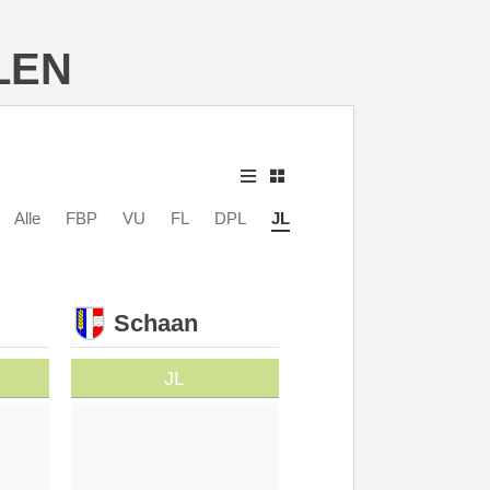
LEN
Alle
FBP
VU
FL
DPL
JL
Schaan
JL