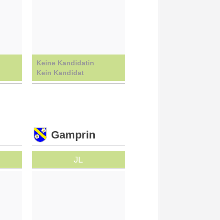
Keine Kandidatin
Kein Kandidat
Gamprin
JL