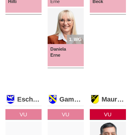
Hilti
Erne
Beck
1. WG
Daniela
Erne
Eschen
Gamprin
Mauren
VU
VU
VU