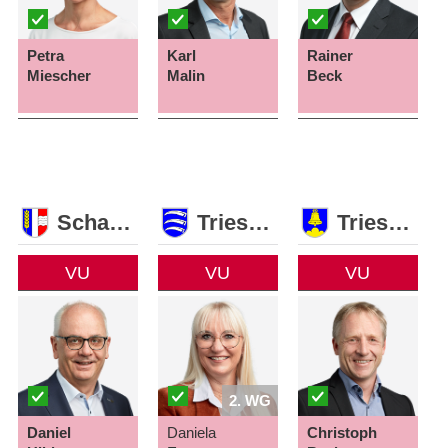
Petra
Karl
Rainer
Miescher
Malin
Beck
Schaan
Triesen
Triesenberg
VU
VU
VU
2. WG
Daniel
Daniela
Christoph