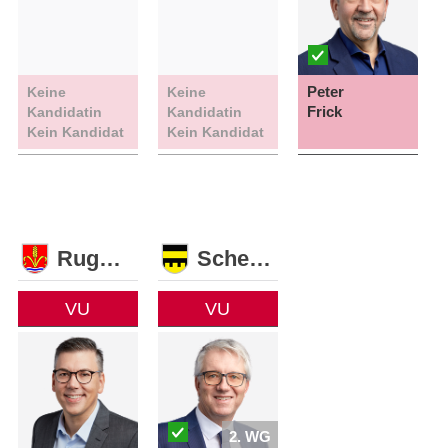
Peter
Keine
Keine
Frick
Kandidatin
Kandidatin
Kein Kandidat
Kein Kandidat
Ruggell
Schellenberg
VU
VU
2. WG