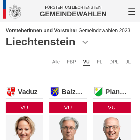
FÜRSTENTUM LIECHTENSTEIN
GEMEINDEWAHLEN
Vorsteherinnen und Vorsteher
Gemeindewahlen 2023
Liechtenstein
Alle
FBP
VU
FL
DPL
JL
Vaduz
Balzers
Planken
VU
VU
VU