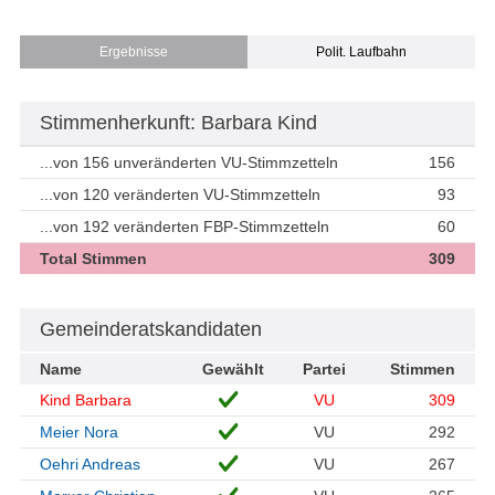
Ergebnisse
Polit. Laufbahn
Stimmenherkunft: Barbara Kind
...von 156 unveränderten VU-Stimmzetteln
156
...von 120 veränderten VU-Stimmzetteln
93
...von 192 veränderten FBP-Stimmzetteln
60
Total Stimmen
309
Gemeinderatskandidaten
Name
Gewählt
Partei
Stimmen
Kind Barbara
VU
309
Meier Nora
VU
292
Oehri Andreas
VU
267