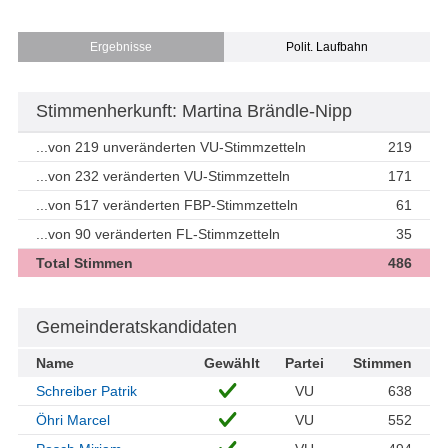
Ergebnisse
Polit. Laufbahn
Stimmenherkunft: Martina Brändle-Nipp
...von 219 unveränderten VU-Stimmzetteln
219
...von 232 veränderten VU-Stimmzetteln
171
...von 517 veränderten FBP-Stimmzetteln
61
...von 90 veränderten FL-Stimmzetteln
35
Total Stimmen
486
Gemeinderatskandidaten
Name
Gewählt
Partei
Stimmen
Schreiber Patrik
VU
638
Öhri Marcel
VU
552