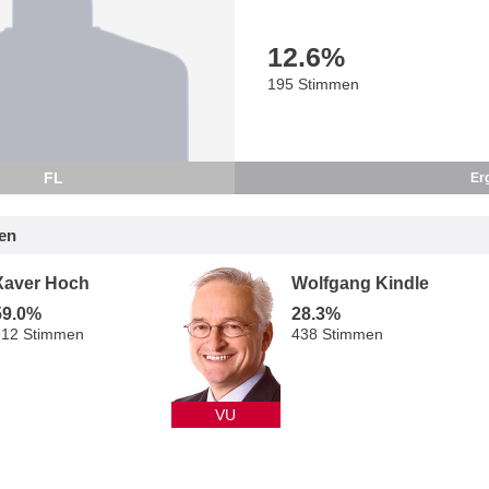
12.6
%
195 Stimmen
FL
Er
en
Xaver Hoch
Wolfgang Kindle
59.0%
28.3%
912 Stimmen
438 Stimmen
VU