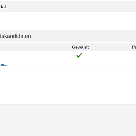
dat
tskandidaten
Gewählt
Pa
onica