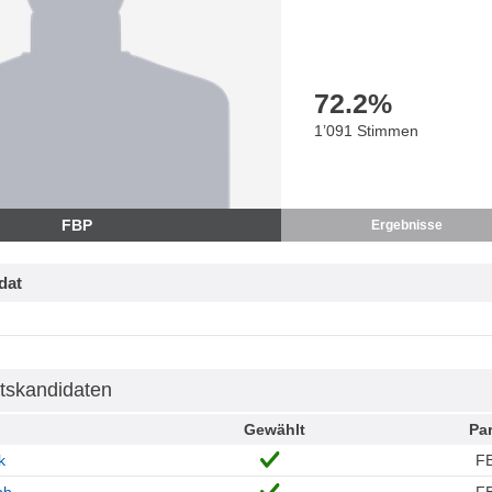
72.2
%
1’091 Stimmen
FBP
Ergebnisse
dat
tskandidaten
Gewählt
Par
k
F
ph
F