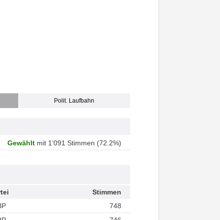
Polit. Laufbahn
Gewählt
mit 1’091 Stimmen (72.2%)
tei
Stimmen
BP
748
BP
746