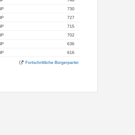
BP
730
BP
727
BP
715
BP
702
BP
636
BP
616
Fortschrittliche Bürgerpartei