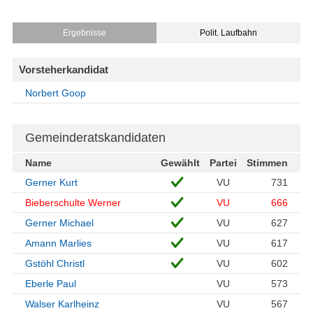
Ergebnisse
Polit. Laufbahn
Vorsteherkandidat
Norbert Goop
Gemeinderatskandidaten
Name
Gewählt
Partei
Stimmen
Gerner Kurt
VU
731
Bieberschulte Werner
VU
666
Gerner Michael
VU
627
Amann Marlies
VU
617
Gstöhl Christl
VU
602
Eberle Paul
VU
573
Walser Karlheinz
VU
567