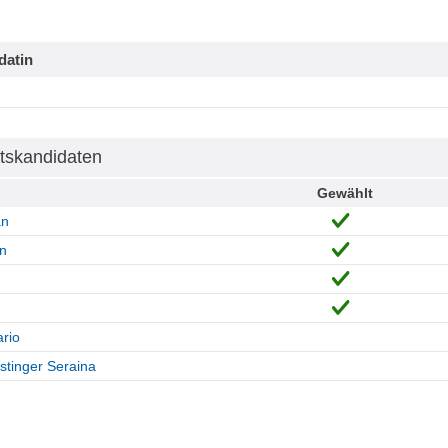
datin
tskandidaten
Gewählt
an
n
rio
tinger Seraina