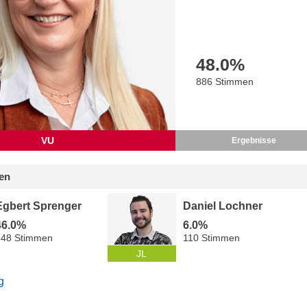
48.0
%
886 Stimmen
VU
Ergebnisse
en
Egbert Sprenger
Daniel Lochner
46.0%
6.0%
848 Stimmen
110 Stimmen
JL
g