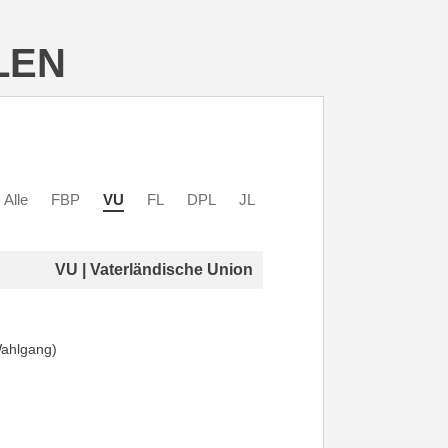
LEN
Alle
FBP
VU
FL
DPL
JL
VU | Vaterländische Union
Wahlgang)