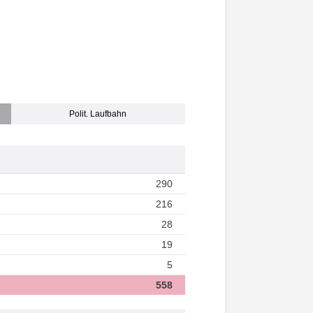
Polit. Laufbahn
290
216
28
19
5
558