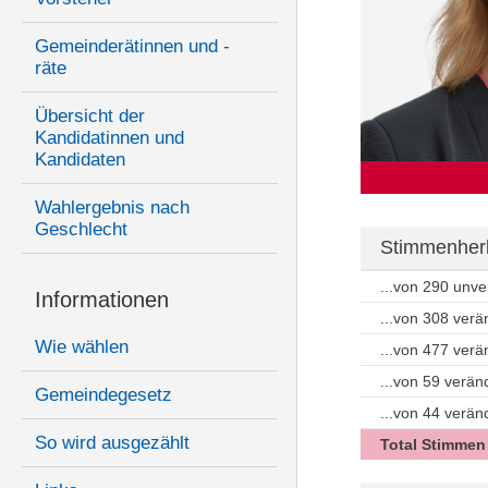
Gemeinderätinnen und -
räte
Übersicht der
Kandidatinnen und
Kandidaten
Wahlergebnis nach
Geschlecht
Stimmenherk
...von 290 unv
Informationen
...von 308 ver
Wie wählen
...von 477 ver
...von 59 verän
Gemeindegesetz
...von 44 verä
So wird ausgezählt
Total Stimmen