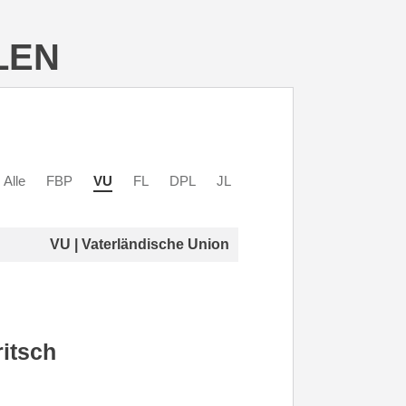
LEN
Alle
FBP
VU
FL
DPL
JL
VU | Vaterländische Union
itsch