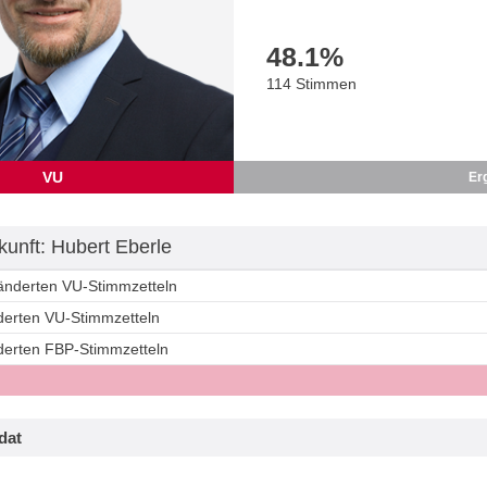
48.1
%
114 Stimmen
VU
Er
unft: Hubert Eberle
ränderten VU-Stimmzetteln
nderten VU-Stimmzetteln
nderten FBP-Stimmzetteln
dat