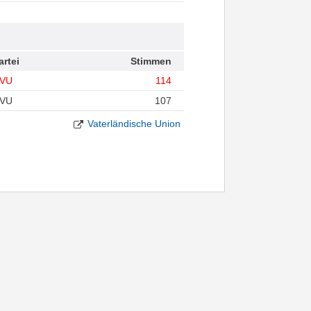
artei
Stimmen
VU
114
VU
107
Vaterländische Union