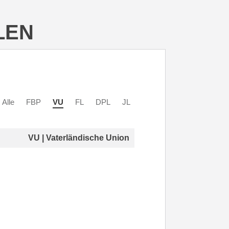
LEN
Alle
FBP
VU
FL
DPL
JL
VU | Vaterländische Union