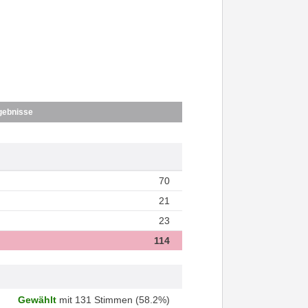
gebnisse
70
21
23
114
Gewählt
mit 131 Stimmen (58.2%)