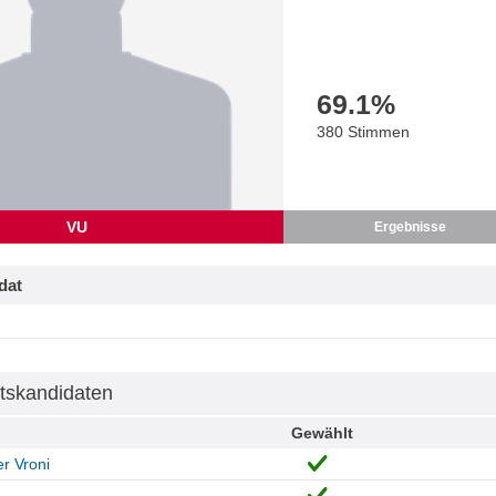
69.1
%
380 Stimmen
VU
Ergebnisse
dat
tskandidaten
Gewählt
r Vroni