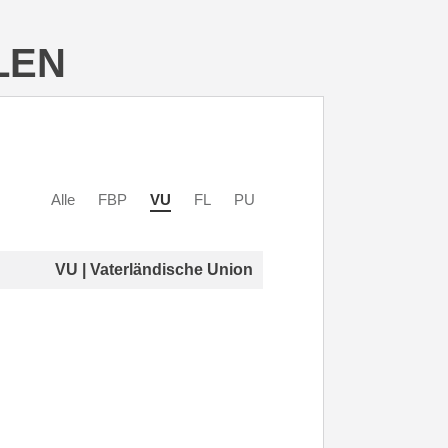
LEN
Alle
FBP
VU
FL
PU
VU | Vaterländische Union