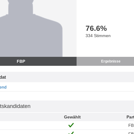
76.6
%
334 Stimmen
FBP
Ergebnisse
dat
end
tskandidaten
Gewählt
Par
FB
FB