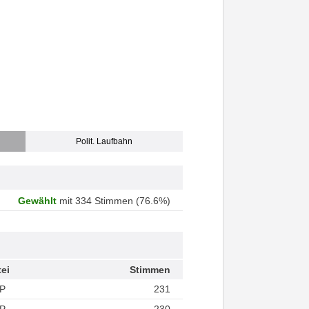
Polit. Laufbahn
Gewählt
mit 334 Stimmen (76.6%)
tei
Stimmen
P
231
P
230