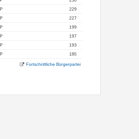
P
229
P
227
P
199
P
197
P
193
P
185
Fortschrittliche Bürgerpartei