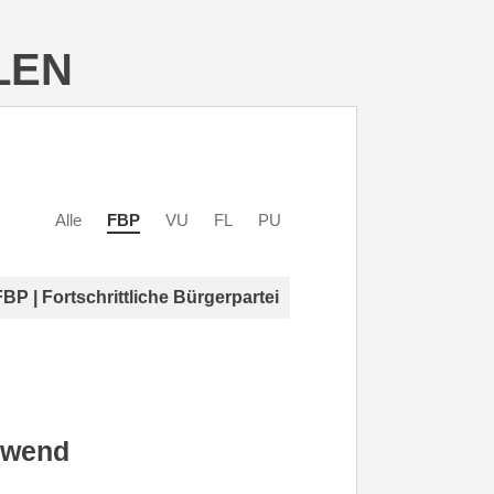
LEN
Alle
FBP
VU
FL
PU
FBP | Fortschrittliche Bürgerpartei
lwend