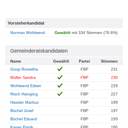
Vorsteherkandidat
Norman Wohlwend
Gewählt
mit 334 Stimmen (76.6%)
Gemeinderatskandidaten
Name
Gewählt
Partei
Stimmen
Goop Roswitha
FBP
231
Müller Sandra
FBP
230
Wohlwend Edwin
FBP
229
Risch Hansjörg
FBP
227
Hassler Markus
FBP
199
Büchel Josef
FBP
197
Büchel Eduard
FBP
193
Kaiser Patrik
FBP
185