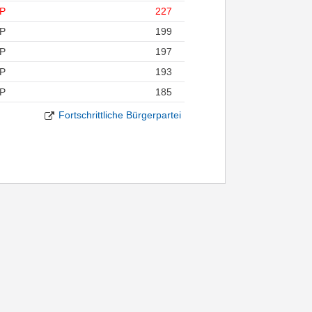
P
227
P
199
P
197
P
193
P
185
Fortschrittliche Bürgerpartei