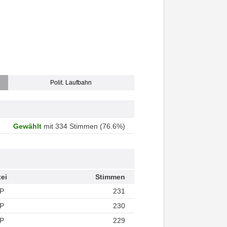
Polit. Laufbahn
Gewählt
mit 334 Stimmen (76.6%)
tei
Stimmen
P
231
P
230
P
229