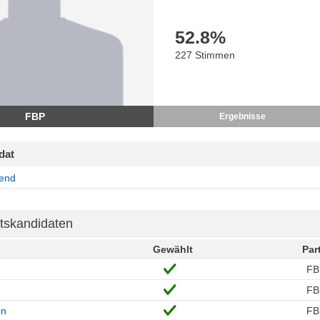
52.8
%
227 Stimmen
FBP
Ergebnisse
dat
end
tskandidaten
Gewählt
Par
FB
FB
in
FB