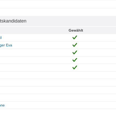
tskandidaten
Gewählt
d
ger Eva
nne