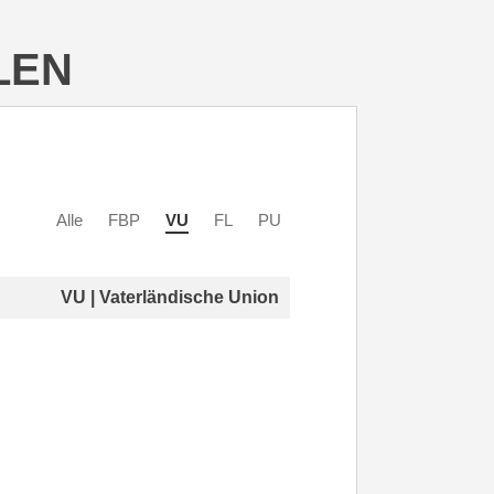
LEN
Alle
FBP
VU
FL
PU
VU | Vaterländische Union