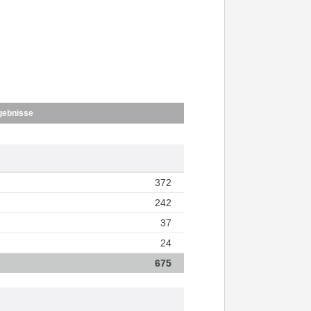
gebnisse
372
242
37
24
675