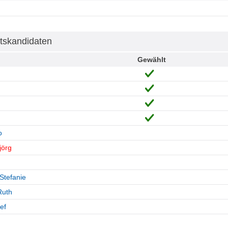
tskandidaten
Gewählt
o
jörg
Stefanie
Ruth
ef