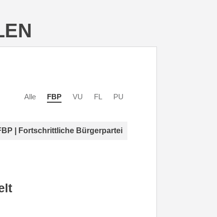
LEN
Alle
FBP
VU
FL
PU
FBP | Fortschrittliche Bürgerpartei
lt