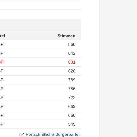
tei
Stimmen
BP
860
BP
842
BP
831
BP
828
BP
789
BP
786
BP
722
BP
669
BP
660
BP
545
Fortschrittliche Bürgerpartei