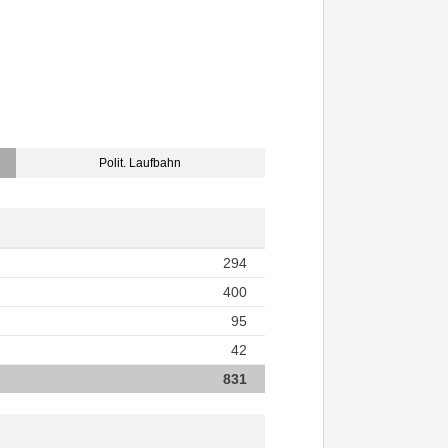
Polit. Laufbahn
294
400
95
42
831