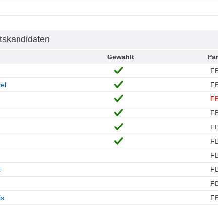
tskandidaten
Gewählt
Par
F
el
F
F
F
F
F
F
n
F
F
is
F