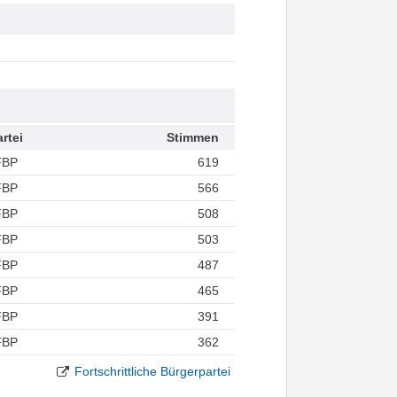
rtei
Stimmen
FBP
619
FBP
566
FBP
508
FBP
503
FBP
487
FBP
465
FBP
391
FBP
362
Fortschrittliche Bürgerpartei