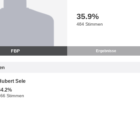
35.9
%
484 Stimmen
FBP
Ergebnisse
en
Hubert Sele
64.2%
866 Stimmen