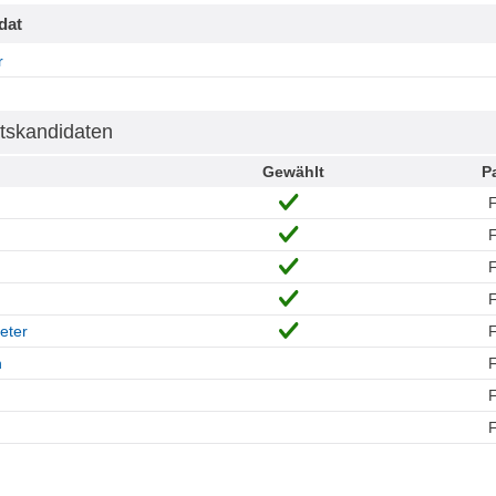
dat
r
tskandidaten
Gewählt
Pa
eter
n