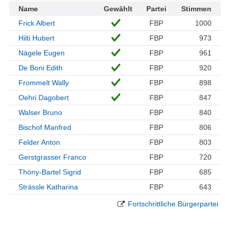
Name
Gewählt
Partei
Stimmen
Frick Albert
FBP
1000
Hilti Hubert
FBP
973
Nägele Eugen
FBP
961
De Boni Edith
FBP
920
Frommelt Wally
FBP
898
Oehri Dagobert
FBP
847
Walser Bruno
FBP
840
Bischof Manfred
FBP
806
Felder Anton
FBP
803
Gerstgrasser Franco
FBP
720
Thöny-Bartel Sigrid
FBP
685
Strässle Katharina
FBP
643
Fortschrittliche Bürgerpartei