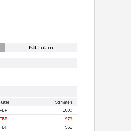
Polit. Laufbahn
artei
Stimmen
FBP
1000
FBP
973
FBP
961