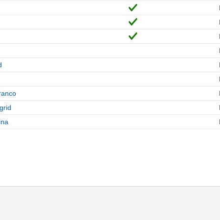
d
ranco
grid
ina