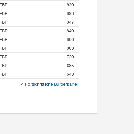
FBP
920
FBP
898
FBP
847
FBP
840
FBP
806
FBP
803
FBP
720
FBP
685
FBP
643
Fortschrittliche Bürgerpartei