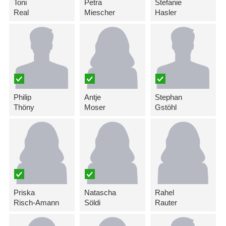
Toni
Petra
Stefanie
Real
Miescher
Hasler
Philip
Antje
Stephan
Thöny
Moser
Gstöhl
Priska
Natascha
Rahel
Risch-Amann
Söldi
Rauter