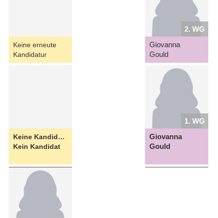
2. WG
Giovanna
Keine erneute
Gould
Kandidatur
1. WG
Giovanna
Keine Kandidatin
Gould
Kein Kandidat