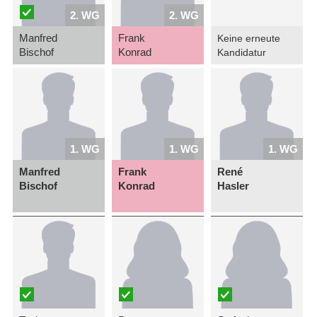
2. WG
2. WG
Manfred
Frank
Keine erneute
Bischof
Konrad
Kandidatur
1. WG
1. WG
1. WG
Manfred
Frank
René
Bischof
Konrad
Hasler