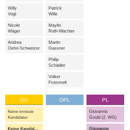
Willy
Patrick
Vogt
Wille
Nicole
Maylin
Wäger
Roth-Wachter
Andrea
Martin
Oehri-Schweizer
Gassner
Philip
Schädler
Volker
Frommelt
DU
DPL
PL
Giovanna
Keine erneute
Gould (2. WG)
Kandidatur
Giovanna
Keine Kandidatin