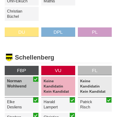
Öhri-Elkuch
Mathis
Christian
Büchel
DU
DPL
PL
Schellenberg
FBP
VU
FL
Norman
Keine
Keine
Wohlwend
Kandidatin
Kandidatin
Kein Kandidat
Kein Kandidat
Elke
Harald
Patrick
Desliens
Lampert
Risch