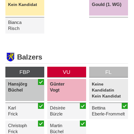
Gould (1. WG)
Kein Kandidat
Bianca
Risch
Balzers
FBP
VU
FL
Hansjörg
Günter
Keine
Büchel
Vogt
Kandidatin
Kein Kandidat
Karl
Désirée
Bettina
Frick
Bürzle
Eberle-Frommelt
Christoph
Martin
Frick
Büchel