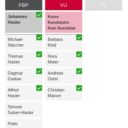
FBP
VU
FL
Johannes
Keine
Hasler
Kandidatin
Kein Kandidat
Michael
Barbara
Näscher
Kind
Thomas
Nora
Hasler
Meier
Dagmar
Andreas
Gadow
Oehri
Alfred
Christian
Hasler
Marxer
Simone
Sulser-Hasler
Peter