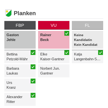
Planken
FBP
VU
FL
Gaston
Rainer
Keine
Jehle
Beck
Kandidatin
Kein Kandidat
Bettina
Elke
Katja
Petzold-Mähr
Kaiser-Gantner
Langenbahn-Schremser
Barbara
Norbert Jun.
Laukas
Gantner
Urs
Kranz
Alexander
Ritter