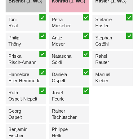
Bischof (1. WG)
Konrad (1. WG)
Hasler (1. WG)
Toni
Petra
Stefanie
Real
Miescher
Hasler
Philip
Antje
Stephan
Thöny
Moser
Gstöhl
Priska
Natascha
Rahel
Risch-Amann
Söldi
Rauter
Hannelore
Daniela
Manuel
Eller-Hemmerle
Ospelt
Kieber
Ruth
Josef
Ospelt-Niepelt
Feurle
Georg
Rainer
Ospelt
Tschütscher
Benjamin
Philippe
Fischer
Hefti