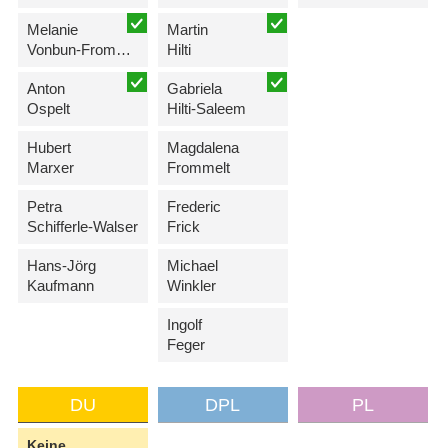
Melanie
Martin
Vonbun-Frommelt
Hilti
Anton
Gabriela
Ospelt
Hilti-Saleem
Hubert
Magdalena
Marxer
Frommelt
Petra
Frederic
Schifferle-Walser
Frick
Hans-Jörg
Michael
Kaufmann
Winkler
Ingolf
Feger
DU
DPL
PL
Keine