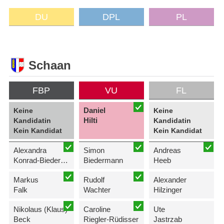
DU
DPL
PL
Schaan
FBP
VU
FL
Daniel
Keine
Keine
Hilti
Kandidatin
Kandidatin
Kein Kandidat
Kein Kandidat
Alexandra
Simon
Andreas
Konrad-Biedermann
Biedermann
Heeb
Markus
Rudolf
Alexander
Falk
Wachter
Hilzinger
Nikolaus (Klaus)
Caroline
Ute
Beck
Riegler-Rüdisser
Jastrzab