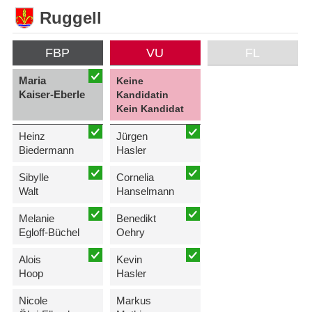
Ruggell
FBP
VU
FL
Maria
Keine
Kaiser-Eberle
Kandidatin
Kein Kandidat
Heinz
Jürgen
Biedermann
Hasler
Sibylle
Cornelia
Walt
Hanselmann
Melanie
Benedikt
Egloff-Büchel
Oehry
Alois
Kevin
Hoop
Hasler
Nicole
Markus