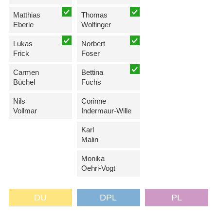
Matthias
Thomas
Eberle
Wolfinger
Lukas
Norbert
Frick
Foser
Carmen
Bettina
Büchel
Fuchs
Nils
Corinne
Vollmar
Indermaur-Wille
Karl
Malin
Monika
Oehri-Vogt
DU
DPL
PL