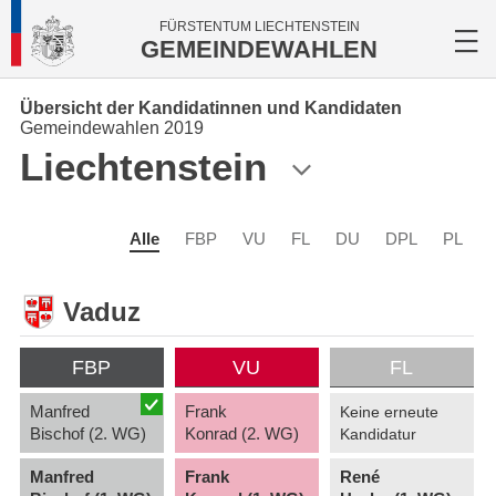
FÜRSTENTUM LIECHTENSTEIN
GEMEINDEWAHLEN
Übersicht der Kandidatinnen und Kandidaten
Gemeindewahlen 2019
Liechtenstein
Alle
FBP
VU
FL
DU
DPL
PL
Vaduz
FBP
VU
FL
Manfred
Frank
Keine erneute
Bischof (2. WG)
Konrad (2. WG)
Kandidatur
Manfred
Frank
René