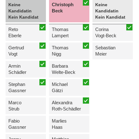
Christoph
Keine
Keine
Beck
Kandidatin
Kandidatin
Kein Kandidat
Kein Kandidat
Reto
Thomas
Corina
Eberle
Lampert
Vogt-Beck
Gertrud
Thomas
Sebastian
Vogt
Nigg
Meier
Armin
Barbara
Schädler
Welte-Beck
Stephan
Michael
Gassner
Gätzi
Marco
Alexandra
Strub
Roth-Schädler
Fabio
Marlies
Gassner
Haas