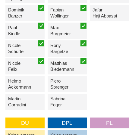
Dominik
Fabian
Jafar
Banzer
Wolfinger
Haji Abbassi
Paul
Max
Kindle
Burgmeier
Nicole
Rony
Schurte
Bargetze
Nicole
Matthias
Felix
Biedermann
Heimo
Piero
Ackermann
Sprenger
Martin
Sabrina
Corradini
Feger
DU
DPL
PL
Keine erneute
Keine erneute