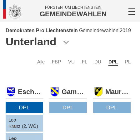
FÜRSTENTUM LIECHTENSTEIN
GEMEINDEWAHLEN
Demokraten Pro Liechtenstein
Gemeindewahlen 2019
Unterland
Alle
FBP
VU
FL
DU
DPL
PL
Eschen
Gamprin
Mauren
DPL
DPL
DPL
Leo
Kranz (2. WG)
Leo