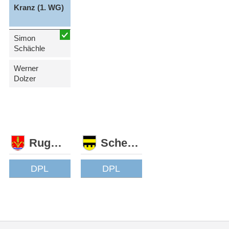
Kranz (1. WG)
Simon
Schächle
Werner
Dolzer
Ruggell
Schellenberg
DPL
DPL