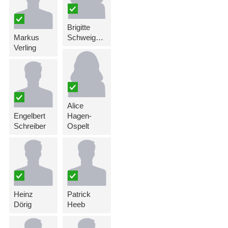
Brigitte
Markus
Schweiger-Hartmann
Verling
Alice
Engelbert
Hagen-
Schreiber
Ospelt
Heinz
Patrick
Dörig
Heeb