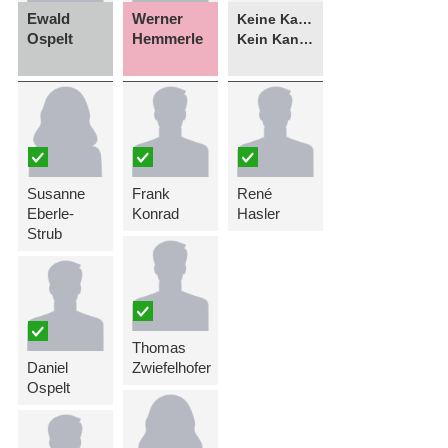
Ewald
Werner
Keine Kandidatin
Ospelt
Hemmerle
Kein Kandidat
Susanne
Frank
René
Eberle-
Konrad
Hasler
Strub
Thomas
Daniel
Zwiefelhofer
Ospelt