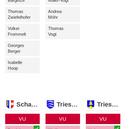
Bargetze
Maier-Vogt
Thomas
Andrea
Zwiefelhofer
Möhr
Volker
Thomas
Frommelt
Vogt
Georges
Berger
Isabelle
Hoop
Schaan
Triesen
Triesenberg
VU
VU
VU