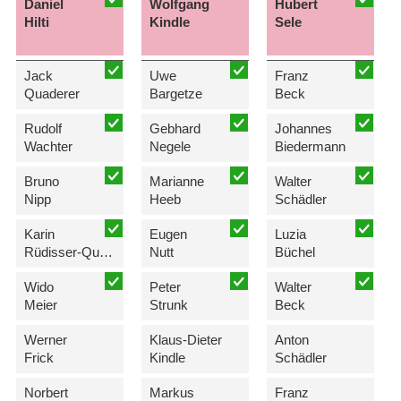
Daniel
Wolfgang
Hubert
Hilti
Kindle
Sele
Jack
Uwe
Franz
Quaderer
Bargetze
Beck
Rudolf
Gebhard
Johannes
Wachter
Negele
Biedermann
Bruno
Marianne
Walter
Nipp
Heeb
Schädler
Karin
Eugen
Luzia
Rüdisser-Quaderer
Nutt
Büchel
Wido
Peter
Walter
Meier
Strunk
Beck
Werner
Klaus-Dieter
Anton
Frick
Kindle
Schädler
Norbert
Markus
Franz