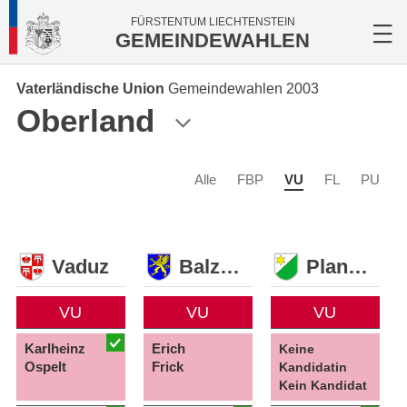
FÜRSTENTUM LIECHTENSTEIN
GEMEINDEWAHLEN
Vaterländische Union
Gemeindewahlen 2003
Oberland
Alle
FBP
VU
FL
PU
Vaduz
Balzers
Planken
VU
VU
VU
Karlheinz
Erich
Keine
Ospelt
Frick
Kandidatin
Kein Kandidat