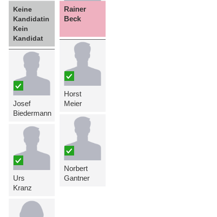
Rainer
Keine
Beck
Kandidatin
Kein
Kandidat
Horst
Josef
Meier
Biedermann
Norbert
Urs
Gantner
Kranz