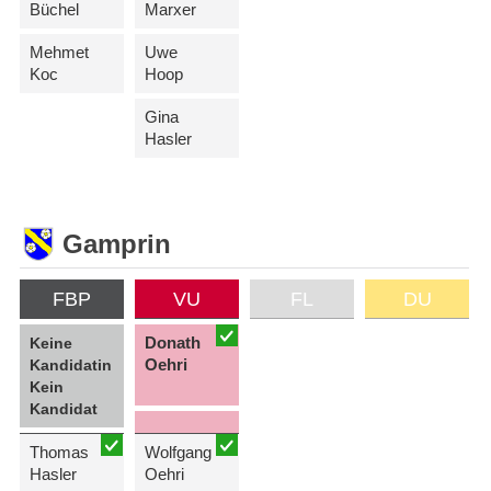
Büchel
Marxer
Mehmet
Uwe
Koc
Hoop
Gina
Hasler
Gamprin
FBP
VU
FL
DU
Donath
Keine
Oehri
Kandidatin
Kein
Kandidat
Thomas
Wolfgang
Hasler
Oehri