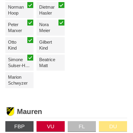
Norman
Dietmar
Hoop
Hasler
Peter
Nora
Marxer
Meier
Otto
Gilbert
Kind
Kind
Simone
Beatrice
Sulser-Hasler
Matt
Marion
Schwyzer
Mauren
FBP
VU
FL
DU