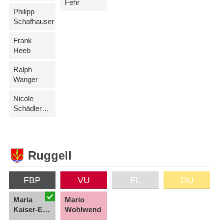
Fehr
Philipp
Schafhauser
Frank
Heeb
Ralph
Wanger
Nicole
Schädler-Marock
Ruggell
FBP
VU
FL
DU
Maria
Mario
Kaiser-Eberle
Wohlwend