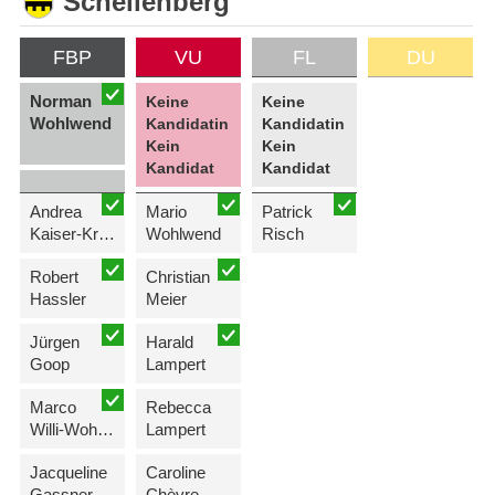
Schellenberg
FBP
VU
FL
DU
Norman
Keine
Keine
Wohlwend
Kandidatin
Kandidatin
Kein
Kein
Kandidat
Kandidat
Andrea
Mario
Patrick
Kaiser-Kreuzer
Wohlwend
Risch
Robert
Christian
Hassler
Meier
Jürgen
Harald
Goop
Lampert
Marco
Rebecca
Willi-Wohlwend
Lampert
Jacqueline
Caroline
Gassner
Chèvre