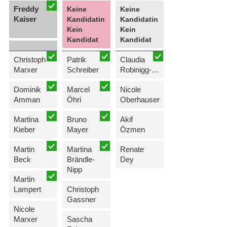
Freddy
Keine
Keine
Kaiser
Kandidatin
Kandidatin
Kein
Kein
Kandidat
Kandidat
Christoph
Patrik
Claudia
Marxer
Schreiber
Robinigg-Büchel
Dominik
Marcel
Nicole
Amman
Öhri
Oberhauser
Martina
Bruno
Akif
Kieber
Mayer
Özmen
Martin
Martina
Renate
Beck
Brändle-
Dey
Nipp
Martin
Lampert
Christoph
Gassner
Nicole
Marxer
Sascha