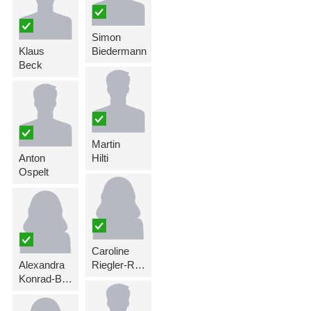
Simon
Klaus
Biedermann
Beck
Martin
Anton
Hilti
Ospelt
Caroline
Alexandra
Riegler-Rüdisser
Konrad-Biedermann