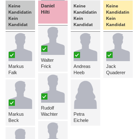
Daniel
Keine
Keine
Keine
Hilti
Kandidatin
Kandidatin
Kandidatin
Kein
Kein
Kein
Kandidat
Kandidat
Kandidat
Walter
Markus
Frick
Andreas
Jack
Falk
Heeb
Quaderer
Rudolf
Markus
Wachter
Petra
Beck
Eichele