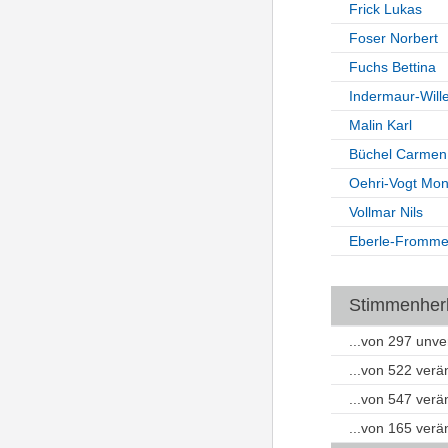
Frick Lukas
Foser Norbert
Fuchs Bettina
Indermaur-Will
Malin Karl
Büchel Carmen
Oehri-Vogt Mon
Vollmar Nils
Eberle-Frommel
Stimmenherku
...von 297 unv
...von 522 ver
...von 547 ver
...von 165 ver