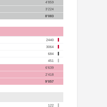
4’859
3’224
8’083
2440
3064
684
451
6’639
2’418
9’057
122