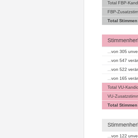
Total FBP-Kand
FBP-Zusatzstim
Total Stimmen
Stimmenherk
...von 305 unv
...von 547 ver
...von 522 ver
...von 165 ver
Total VU-Kandi
VU-Zusatzstimm
Total Stimmen
Stimmenherku
...von 122 unv