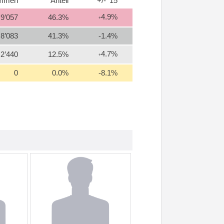
immen
Anteil
+/- '15
4.9%
9’057
46.3%
+
8’083
41.3%
-1.4%
4.7%
2’440
12.5%
+
0
0.0%
-8.1%