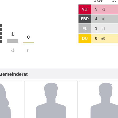
Sitze
St
VU
5
-1
FBP
4
±0
FL
1
+1
1
0
DU
0
±0
1
0
+
Gemeinderat