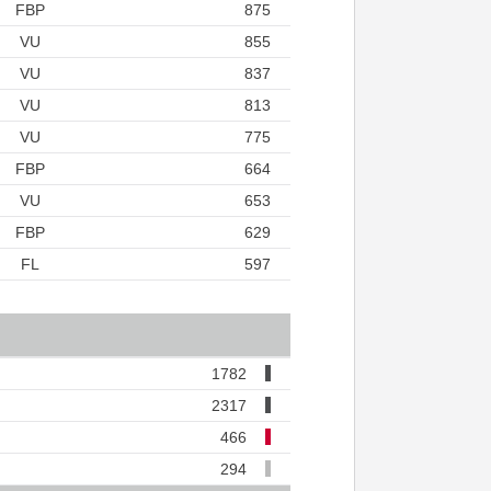
FBP
875
VU
855
VU
837
VU
813
VU
775
FBP
664
VU
653
FBP
629
FL
597
1782
2317
466
294