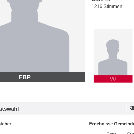
1216 Stimmen
FBP
VU
atswahl
steher
Ergebnisse Gemeinde