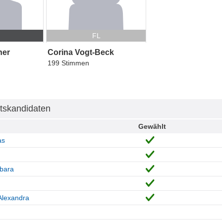
P
FL
ner
Corina Vogt-Beck
199 Stimmen
tskandidaten
Gewählt
as
bara
Alexandra