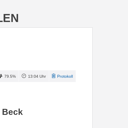
LEN
79.5%
13:04 Uhr
Protokoll
h Beck