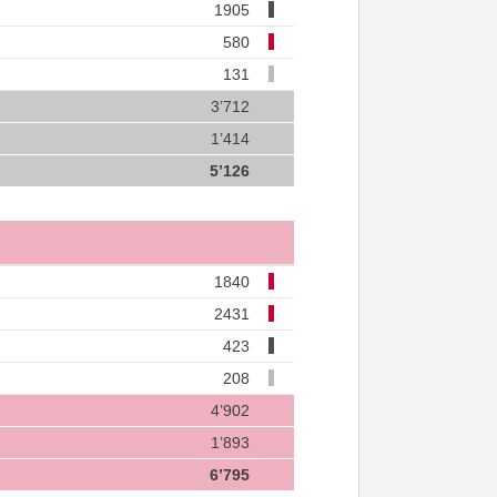
1905
580
131
3’712
1’414
5’126
1840
2431
423
208
4’902
1’893
6’795