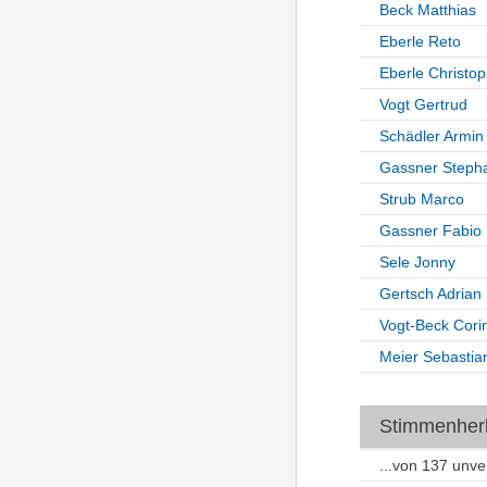
Beck Matthias
Eberle Reto
Eberle Christo
Vogt Gertrud
Schädler Armin
Gassner Steph
Strub Marco
Gassner Fabio
Sele Jonny
Gertsch Adrian
Vogt-Beck Cori
Meier Sebastia
Stimmenherku
...von 137 unv