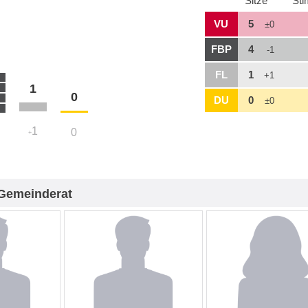
Sitze
St
VU
5
±0
FBP
4
-1
FL
1
+1
1
0
DU
0
±0
1
0
+
Gemeinderat