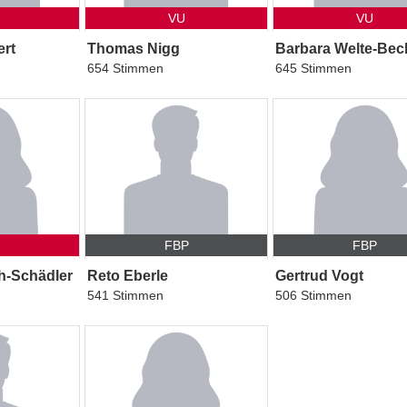
VU
VU
rt
Thomas Nigg
Barbara Welte-Bec
654 Stimmen
645 Stimmen
FBP
FBP
h-Schädler
Reto Eberle
Gertrud Vogt
541 Stimmen
506 Stimmen