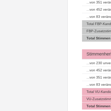
...von 351 ver
...von 452 ver
...von 83 verä
Total FBP-Kand
FBP-Zusatzstim
Total Stimmen
Stimmenherk
...von 230 unv
...von 452 ver
...von 351 ver
...von 83 verä
Total VU-Kandi
VU-Zusatzstimm
Total Stimmen