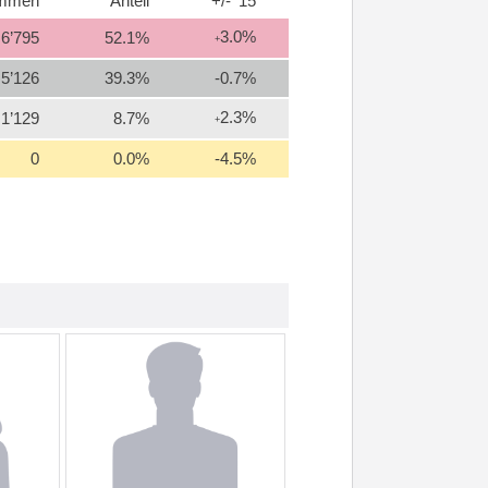
immen
Anteil
+/- '15
3.0%
6’795
52.1%
+
5’126
39.3%
-0.7%
2.3%
1’129
8.7%
+
0
0.0%
-4.5%