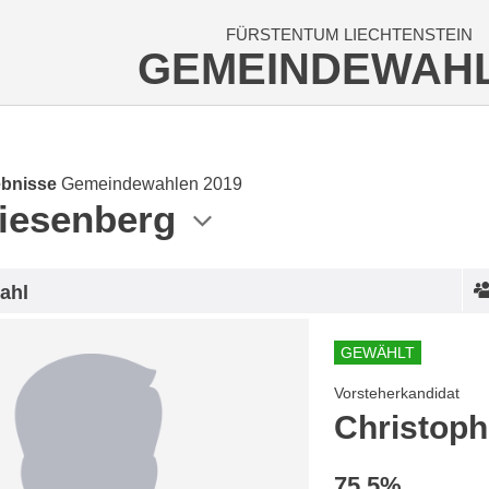
FÜRSTENTUM LIECHTENSTEIN
GEMEINDEWAH
bnisse
Gemeindewahlen 2019
riesenberg
ahl
GEWÄHLT
Vorsteherkandidat
Christop
75.5%