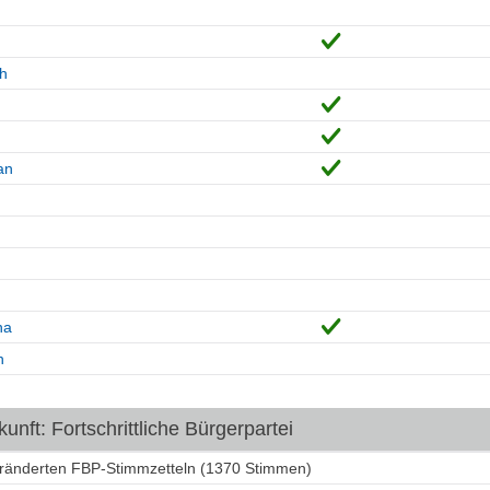
ph
an
na
n
nft: Fortschrittliche Bürgerpartei
eränderten FBP-Stimmzetteln (1370 Stimmen)