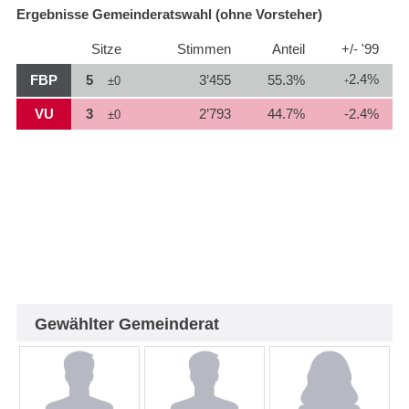
Ergebnisse Gemeinderatswahl (ohne Vorsteher)
Sitze
Stimmen
Anteil
+/- '99
2.4%
FBP
5
3’455
55.3%
±0
+
VU
3
2’793
44.7%
-2.4%
±0
Gewählter Gemeinderat