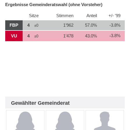
Ergebnisse Gemeinderatswahl (ohne Vorsteher)
Sitze
Stimmen
Anteil
+/- '99
FBP
4
1’962
57.0%
-3.8%
±0
3.8%
VU
4
1’478
43.0%
±0
+
Gewählter Gemeinderat