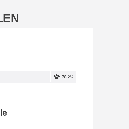
LEN
78.2%
le