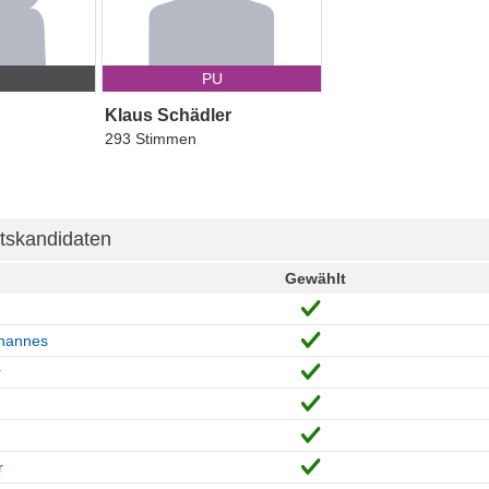
P
PU
Klaus Schädler
293 Stimmen
tskandidaten
Gewählt
hannes
r
r