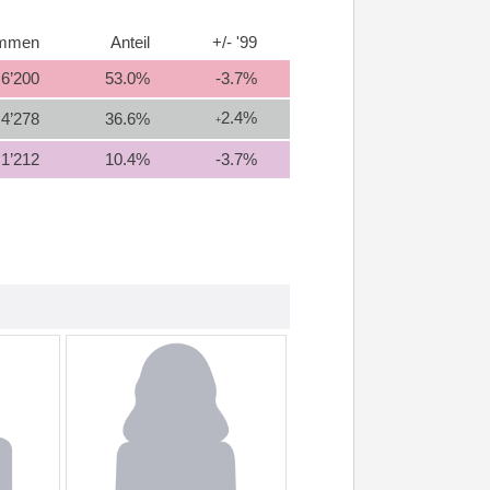
immen
Anteil
+/- '99
6’200
53.0%
-3.7%
2.4%
4’278
36.6%
+
1’212
10.4%
-3.7%