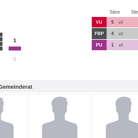
Sitze
St
VU
5
±0
FBP
4
±0
1
PU
1
±0
0
Gemeinderat