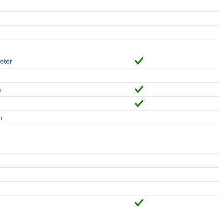
eter
n
n