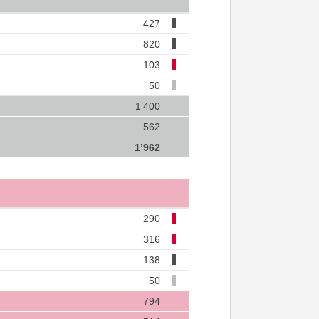
427
820
103
50
1’400
562
1’962
290
316
138
50
794