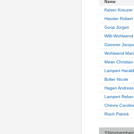
Name
Kaiser-Kreuzer
Hassler Robert
Goop Jürgen
Willi-Wohlwend
Gassner Jacque
Wohlwend Mari
Meier Christian
Lampert Harald
Bolter Nicole
Hagen Andreas
Lampert Rebec
Chèvre Carolin
Risch Patrick
Stimmenherku