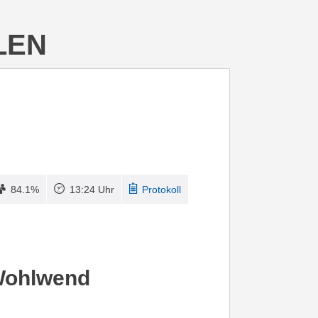
LEN
84.1%
13:24 Uhr
Protokoll
Wohlwend