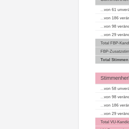
...von 61 unve
...von 186 ver
...von 98 verä
...von 29 verä
Total FBP-Kand
FBP-Zusatzstim
Total Stimmen
Stimmenherk
...von 58 unve
...von 98 verä
...von 186 ver
...von 29 verä
Total VU-Kandi