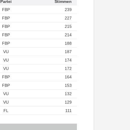
Partei
Stimmen
FBP
239
FBP
227
FBP
215
FBP
214
FBP
188
VU
187
VU
174
VU
172
FBP
164
FBP
153
VU
132
VU
129
FL
111