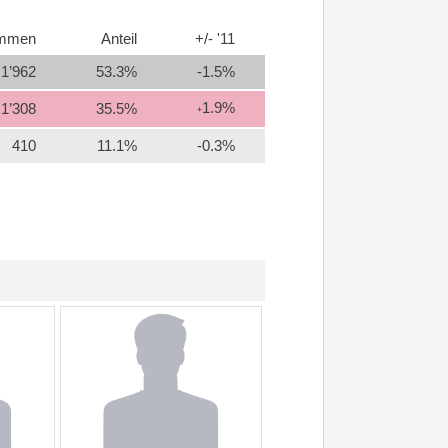
immen
Anteil
+/- '11
1’962
53.3%
-1.5%
1.9%
1’308
35.5%
+
410
11.1%
-0.3%