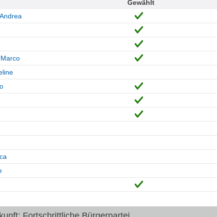
Gewählt
 Andrea
 Marco
line
o
ca
e
nft: Fortschrittliche Bürgerpartei