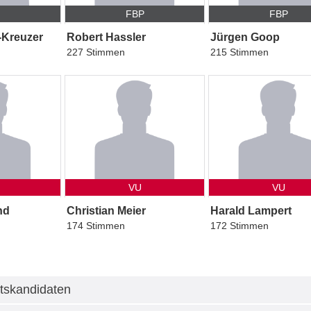
P
FBP
FBP
-Kreuzer
Robert Hassler
Jürgen Goop
227 Stimmen
215 Stimmen
VU
VU
nd
Christian Meier
Harald Lampert
174 Stimmen
172 Stimmen
tskandidaten