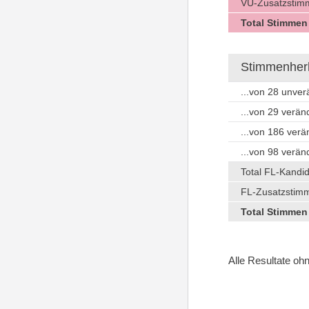
VU-Zusatzstimm
Total Stimmen
Stimmenherku
...von 28 unve
...von 29 verä
...von 186 ver
...von 98 verä
Total FL-Kandi
FL-Zusatzstimm
Total Stimmen
Alle Resultate o