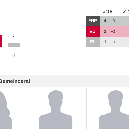
Sitze
St
FBP
4
±0
VU
3
±0
1
FL
1
±0
0
Gemeinderat