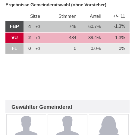
Ergebnisse Gemeinderatswahl (ohne Vorsteher)
Sitze
Stimmen
Anteil
+/- '11
1.3%
FBP
4
746
60.7%
±0
+
VU
2
484
39.4%
-1.3%
±0
FL
0
0
0.0%
0%
±0
Gewählter Gemeinderat