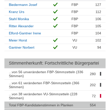
Biedermann Josef
FBP
127
Kranz Urs
FBP
112
Stahl Monika
FBP
106
Ritter Alexander
FBP
105
Elford-Gantner Irene
FBP
104
Meier Horst
VU
102
Gantner Norbert
VU
94
Stimmenherkunft: Fortschrittliche Bürgerpartei
...von 56 unveränderten FBP-Stimmzetteln (336
280
Stimmen)
...von 61 veränderten FBP-Stimmzetteln (366
202
Stimmen)
...von 38 veränderten VU-Stimmzetteln (228
72
Stimmen)
Total FBP-Kandidatenstimmen in Planken
554