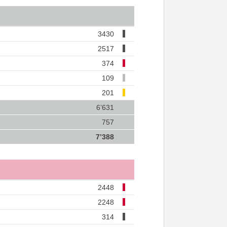
3430
2517
374
109
201
6’631
757
7’388
2448
2248
314