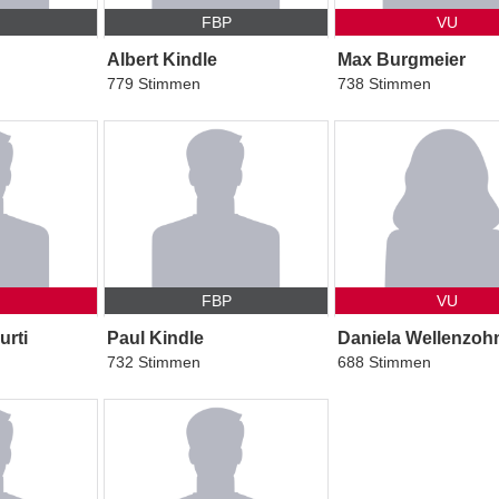
P
FBP
VU
Albert Kindle
Max Burgmeier
779 Stimmen
738 Stimmen
FBP
VU
urti
Paul Kindle
Daniela Wellenzoh
732 Stimmen
688 Stimmen