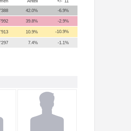
mmen
Anteil
+/- '11
’388
42.0%
-6.9%
’992
39.8%
-2.9%
10.9%
’913
10.9%
+
’297
7.4%
-1.1%