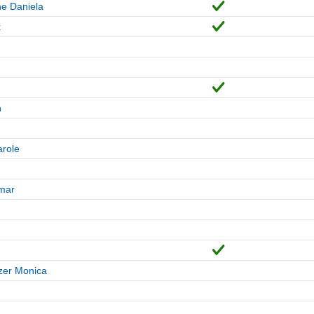
e Daniela
k
n
role
mar
zer Monica