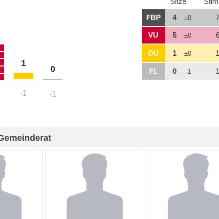
Sitze
Sti
FBP
4
7
±0
VU
5
6
±0
DU
1
1
±0
1
0
FL
0
1
-1
1
-1
+
Gemeinderat