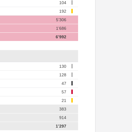
104
192
5’306
1’686
6’992
130
128
47
57
21
383
914
1’297