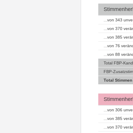
Stimmenherku
...von 343 unv
...von 370 ver
...von 385 ver
...von 76 verä
...von 88 verä
Total FBP-Kand
FBP-Zusatzstim
Total Stimmen
Stimmenherk
...von 306 unv
...von 385 ver
...von 370 ver