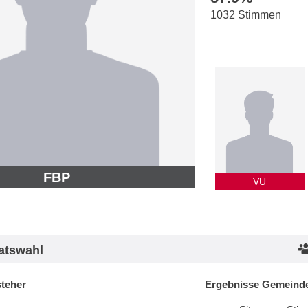
1032 Stimmen
FBP
VU
atswahl
steher
Ergebnisse Gemeinde