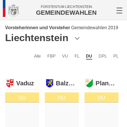
FÜRSTENTUM LIECHTENSTEIN
GEMEINDEWAHLEN
Vorsteherinnen und Vorsteher
Gemeindewahlen 2019
Liechtenstein
Alle
FBP
VU
FL
DU
DPL
PL
Vaduz
Balzers
Planken
DU
DU
DU