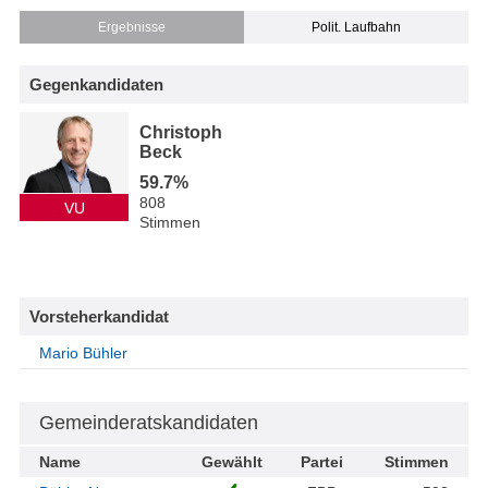
Ergebnisse
Polit. Laufbahn
Gegenkandidaten
Christoph
Beck
59.7%
808
VU
Stimmen
Vorsteherkandidat
Mario Bühler
Gemeinderatskandidaten
Name
Gewählt
Partei
Stimmen