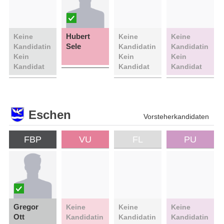
Hubert
Keine
Keine
Keine
Sele
Kandidatin
Kandidatin
Kandidatin
Kein
Kein
Kein
Kandidat
Kandidat
Kandidat
Eschen
Vorsteherkandidaten
FBP
VU
FL
PU
Gregor
Keine
Keine
Keine
Ott
Kandidatin
Kandidatin
Kandidatin