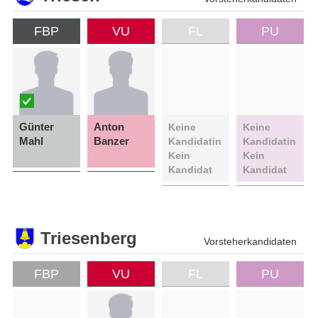
FBP
VU
FL
PU
Günter
Anton
Keine
Keine
Mahl
Banzer
Kandidatin
Kandidatin
Kein
Kein
Kandidat
Kandidat
Triesenberg
Vorsteherkandidaten
FBP
VU
FL
PU