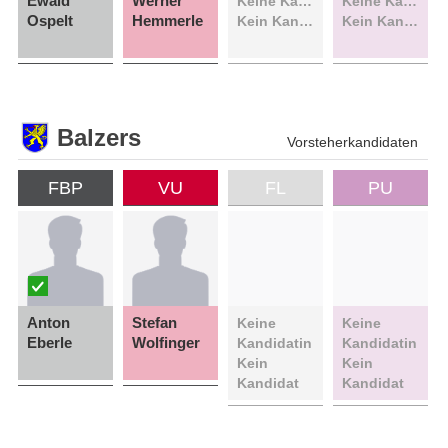
Ewald
Werner
Keine Kandidatin
Keine Kandidatin
Ospelt
Hemmerle
Kein Kandidat
Kein Kandidat
Balzers
Vorsteherkandidaten
FBP
VU
FL
PU
Anton
Stefan
Keine
Keine
Eberle
Wolfinger
Kandidatin
Kandidatin
Kein
Kein
Kandidat
Kandidat