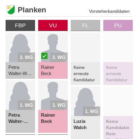
Planken
Vorsteherkandidaten
FBP
VU
FL
PU
2. WG
2. WG
Petra
Rainer
Keine
Keine
Walter-Wenzel
Beck
erneute
erneute
Kandidatur
Kandidatur
1. WG
1. WG
1. WG
Petra
Rainer
Walter-Wenzel
Beck
Luzia
Keine
Walch
Kandidatin
Kein