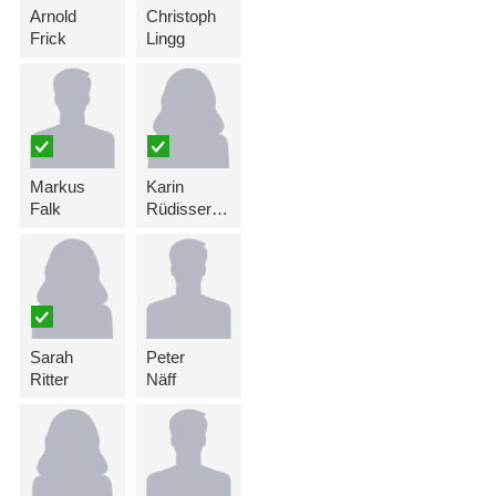
Arnold
Christoph
Frick
Lingg
Markus
Karin
Falk
Rüdisser-Quaderer
Sarah
Peter
Ritter
Näff