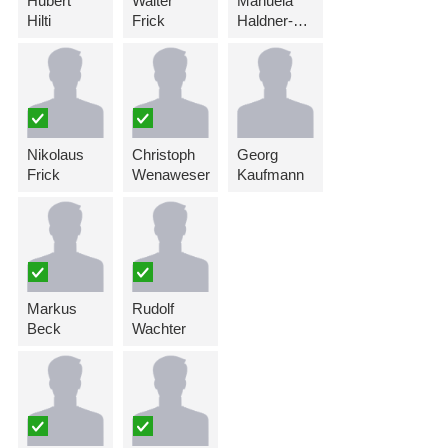
Hubert
Walter
Manuela
Hilti
Frick
Haldner-Schierscher
Nikolaus
Christoph
Georg
Frick
Wenaweser
Kaufmann
Markus
Rudolf
Beck
Wachter