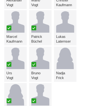
Alexander
Mario
Christel
Vogt
Vogt
Kaufmann
Marcel
Patrick
Lukas
Kaufmann
Büchel
Laternser
Urs
Bruno
Nadja
Vogt
Vogt
Frick