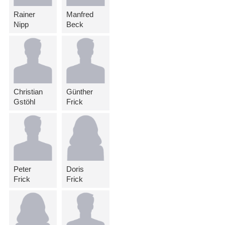
Rainer
Manfred
Nipp
Beck
Christian
Günther
Gstöhl
Frick
Peter
Doris
Frick
Frick