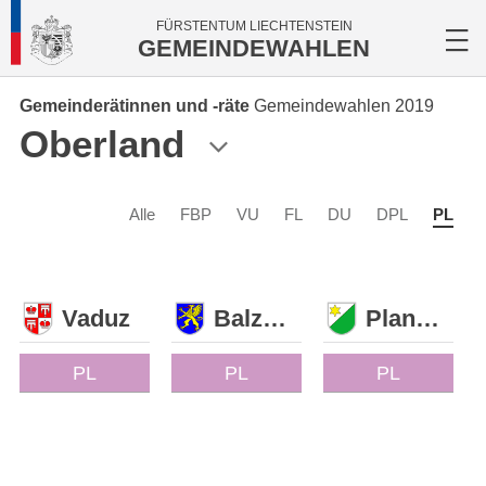
FÜRSTENTUM LIECHTENSTEIN
GEMEINDEWAHLEN
Gemeinderätinnen und -räte
Gemeindewahlen 2019
Oberland
Alle
FBP
VU
FL
DU
DPL
PL
Vaduz
Balzers
Planken
PL
PL
PL