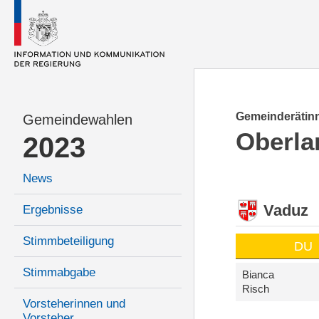
Gemeinderätinn
Gemeindewahlen
Oberla
2023
News
Vaduz
Ergebnisse
Stimmbeteiligung
DU
Stimmabgabe
Bianca
Risch
Vorsteherinnen und
Vorsteher