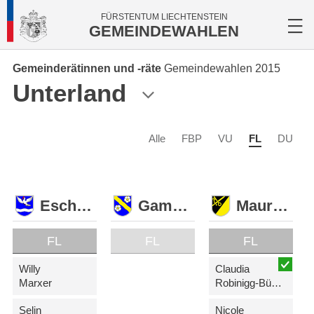
FÜRSTENTUM LIECHTENSTEIN
GEMEINDEWAHLEN
Gemeinderätinnen und -räte
Gemeindewahlen 2015
Unterland
Alle
FBP
VU
FL
DU
Eschen
Gamprin
Mauren
FL
FL
FL
Willy
Claudia
Marxer
Robinigg-Büchel
Selin
Nicole