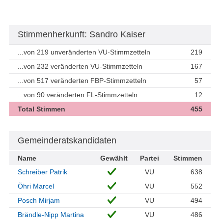
Stimmenherkunft: Sandro Kaiser
...von 219 unveränderten VU-Stimmzetteln
219
...von 232 veränderten VU-Stimmzetteln
167
...von 517 veränderten FBP-Stimmzetteln
57
...von 90 veränderten FL-Stimmzetteln
12
Total Stimmen
455
Gemeinderatskandidaten
Name
Gewählt
Partei
Stimmen
Schreiber Patrik
VU
638
Öhri Marcel
VU
552
Posch Mirjam
VU
494
Brändle-Nipp Martina
VU
486