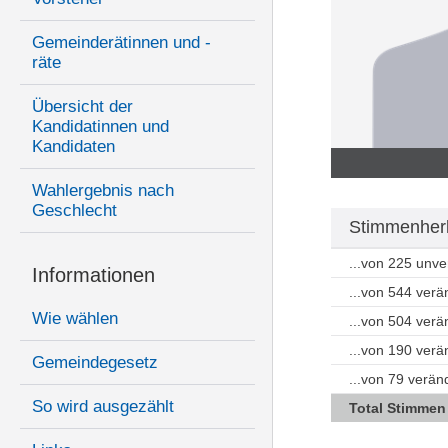
Gemeinderätinnen und -
räte
Übersicht der
Kandidatinnen und
Kandidaten
Wahlergebnis nach
Geschlecht
Stimmenherk
...von 225 unv
Informationen
...von 544 ver
Wie wählen
...von 504 ver
...von 190 ver
Gemeindegesetz
...von 79 verä
So wird ausgezählt
Total Stimmen