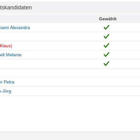
tskandidaten
Gewählt
mann Alexandra
Klaus)
lt Melanie
er Petra
-Jörg